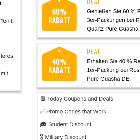
t
60%
Genießen Sie 60 % R
RABATT
3er-Packungen bei 
Teint.
Quartz Pure Guasha
rteres
40%
Erhalten Sie 40 % Ra
RABATT
1er-Packung bei Ros
 mit
Pure Guasha DE.
📆 Today Coupons and Deals
✅ Promo Codes that Work
🎓 Student Discount
🎖️ Military Discount