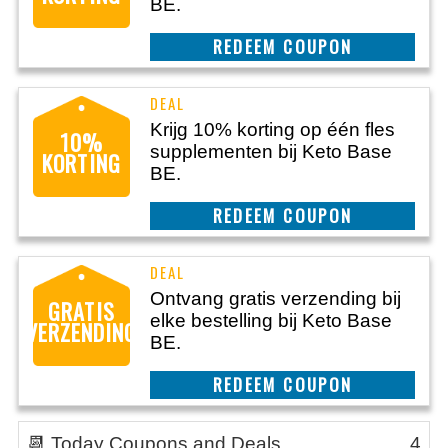
BE.
CLAIM THIS DEAL
Krijg 10% korting op één fles
10%
supplementen bij Keto Base
KORTING
BE.
CLAIM THIS DEAL
Ontvang gratis verzending bij
GRATIS
elke bestelling bij Keto Base
VERZENDING
BE.
CLAIM THIS DEAL
📆 Today Coupons and Deals
4