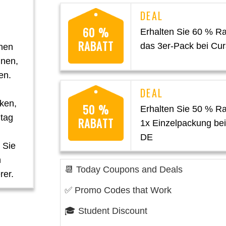
60 %
Erhalten Sie 60 % Ra
RABATT
das 3er-Pack bei Cu
inen
hnen,
en.
rken,
50 %
Erhalten Sie 50 % Ra
ltag
RABATT
1x Einzelpackung bei
DE
n Sie
n
📆 Today Coupons and Deals
rer.
✅ Promo Codes that Work
🎓 Student Discount