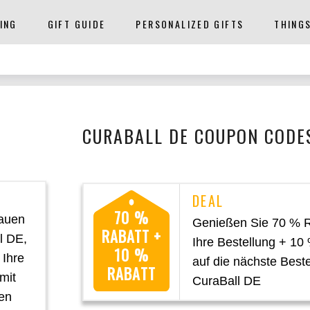
ING
GIFT GUIDE
PERSONALIZED GIFTS
THING
CURABALL DE COUPON CODES
70 %
rauen
Genießen Sie 70 % R
RABATT +
l DE,
Ihre Bestellung + 10
10 %
 Ihre
auf die nächste Beste
RABATT
mit
CuraBall DE
nen