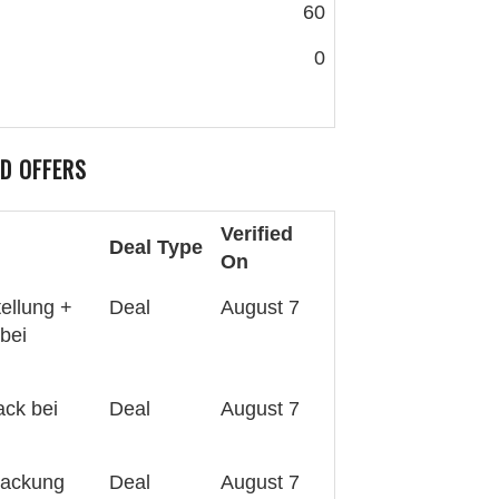
60
0
D OFFERS
Verified
Deal Type
On
ellung +
Deal
August 7
bei
ack bei
Deal
August 7
packung
Deal
August 7