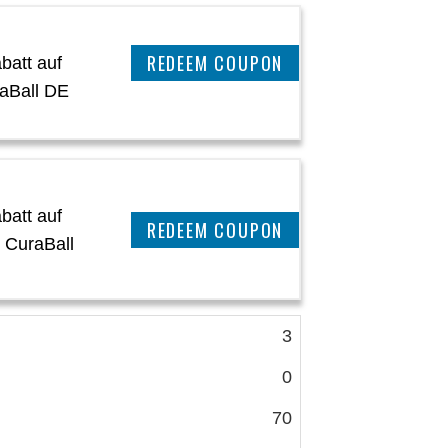
CLAIM THIS DEAL
batt auf
raBall DE
batt auf
CLAIM THIS DEAL
 CuraBall
3
0
70