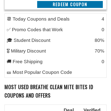
REEDEM COUPON
📆 Today Coupons and Deals
4
✅ Promo Codes that Work
0
🎓 Student Discount
80%
🎖️ Military Discount
70%
🚚 Free Shipping
0
🎫 Most Popular Coupon Code
MOST USED
BREATHE CLEAN MITE BITES ID
COUPONS AND OFFERS
Deal
Verified